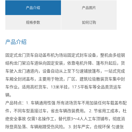
产品介绍
产品图片
规格参数
如何订购
产品介绍
固定式龙门货车自动盖布机为场站固定式封车设备，整机由多组钢
结构龙门架沿车道纵向固定安装，依靠电机升降、篷布升起后，货
车驶入龙门通道内，设备自动从上至下匀速铺放篷布，一站式完成
车厢全封闭盖布，主要用于物流，厂区、建筑垃圾散装货车集中封
车作业。适用高栏货车、13米半挂，17.5平板车等全品类货运车
辆。
产品特点：
1. 车辆通用性强 所有进场货车不用加装任何车载盖布配
件，不同车型直接过车，省去车辆改装费用。 2. 节省用工成本，杜
绝安全事故 仅需1名操作工，替代原3～4人人工车顶铺布，彻底消
除登高坠落、车辆剐蹭受伤风险。 3. 封车严实，合规环保 匀速张